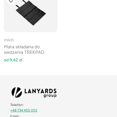
20605
Mata składana do
siedzenia TREKPAD
od
9,42
zł
Telefon:
+48 734 455 053
E-mail: