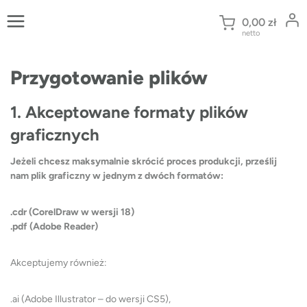
Przejdź
do
0,00
zł
netto
treści
Przygotowanie plików
1. Akceptowane formaty plików
graficznych
Jeżeli chcesz maksymalnie skrócić proces produkcji, prześlij
nam plik graficzny w jednym z dwóch formatów:
.cdr (CorelDraw w wersji 18)
.pdf (Adobe Reader)
Akceptujemy również:
.ai (Adobe Illustrator – do wersji CS5),