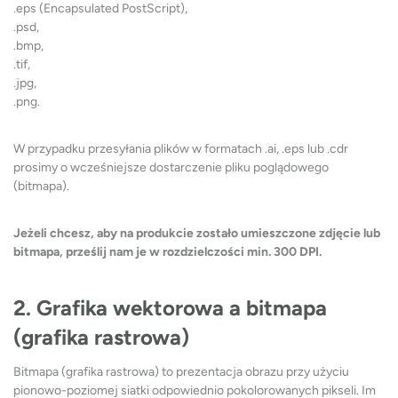
.eps (Encapsulated PostScript),
.psd,
.bmp,
.tif,
.jpg,
.png.
W przypadku przesyłania plików w formatach .ai, .eps lub .cdr
prosimy o wcześniejsze dostarczenie pliku poglądowego
(bitmapa).
Jeżeli chcesz, aby na produkcie zostało umieszczone zdjęcie lub
bitmapa, prześlij nam je w rozdzielczości min. 300 DPI.
2. Grafika wektorowa a bitmapa
(grafika rastrowa)
Bitmapa (grafika rastrowa) to prezentacja obrazu przy użyciu
pionowo-poziomej siatki odpowiednio pokolorowanych pikseli. Im