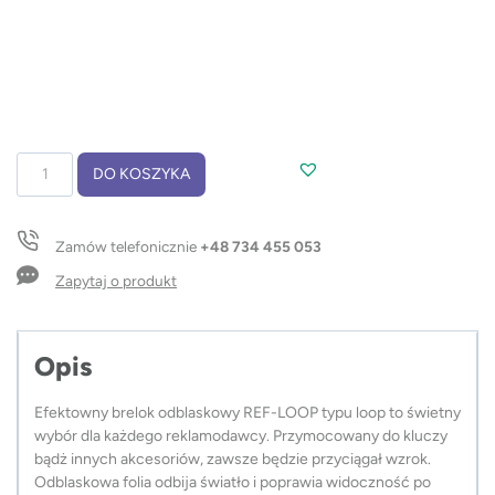
ilość
DO KOSZYKA
Brelok
REF-
LOOP
Zamów telefonicznie
+48 734 455 053
Zapytaj o produkt
Opis
Efektowny brelok odblaskowy REF-LOOP typu loop to świetny
wybór dla każdego reklamodawcy. Przymocowany do kluczy
bądż innych akcesoriów, zawsze będzie przyciągał wzrok.
Odblaskowa folia odbija światło i poprawia widoczność po