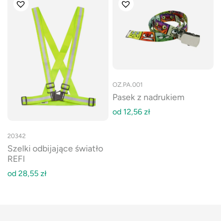
OZ.PA.001
Pasek z nadrukiem
od
12,56
zł
20342
Szelki odbijające światło
REFI
od
28,55
zł