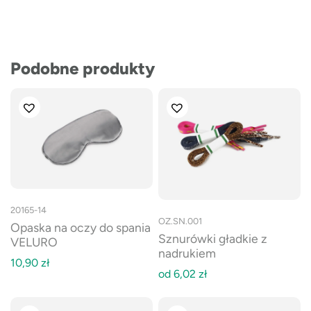
Podobne produkty
20165-14
OZ.SN.001
Opaska na oczy do spania
Sznurówki gładkie z
VELURO
nadrukiem
10,90
zł
od
6,02
zł