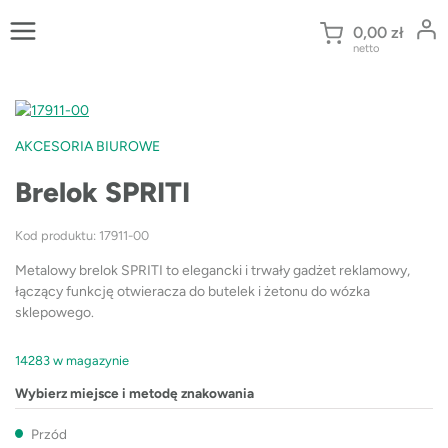
Przejdź
do
0,00
zł
netto
treści
AKCESORIA BIUROWE
Brelok SPRITI
Kod produktu: 17911-00
Metalowy brelok SPRITI to elegancki i trwały gadżet reklamowy,
łączący funkcję otwieracza do butelek i żetonu do wózka
sklepowego.
14283 w magazynie
Wybierz miejsce i metodę znakowania
Przód