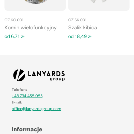
OZ.KO.001
OZ.SK.001
Komin wielofunkcyjny
Szalik kibica
od
6,71
zł
od
18,49
zł
Telefon:
+48 734 455 053
E-mail:
office@lanyardsgroup.com
Informacje