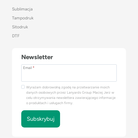
Sublimacja
Tampodruk
Sitodruk
DTF
Newsletter
Email
*
Wyrażam dobrowolną zgodę na przetwarzanie moich
danych osobowych przez Lanyards Group Maciej Jerz w
celu otrzymywania newslettera zawierającego informacje
o produktach i usługach firmy.
Subskrybuj