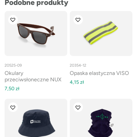
Podobne produkty
20525-09
20354-12
Okulary
Opaska elastyczna VISO
przeciwsłoneczne NUX
4,15
zł
7,50
zł