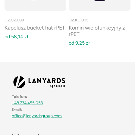
OZ.CZ.009
OZ.KO.005
Kapelusz bucket hat rPET
Komin wielofunkcyjny z
rPET
od
58,14
zł
od
9,25
zł
Telefon:
+48 734 455 053
E-mail:
office@lanyardsgroup.com