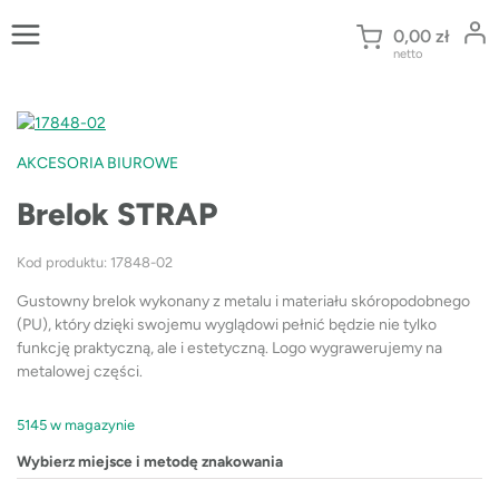
Przejdź
do
0,00
zł
netto
treści
AKCESORIA BIUROWE
Brelok STRAP
Kod produktu: 17848-02
Gustowny brelok wykonany z metalu i materiału skóropodobnego
(PU), który dzięki swojemu wyglądowi pełnić będzie nie tylko
funkcję praktyczną, ale i estetyczną. Logo wygrawerujemy na
metalowej części.
5145 w magazynie
Wybierz miejsce i metodę znakowania