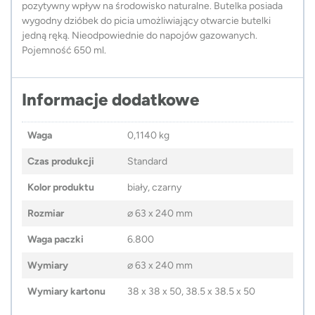
pozytywny wpływ na środowisko naturalne. Butelka posiada
wygodny dzióbek do picia umożliwiający otwarcie butelki
jedną ręką. Nieodpowiednie do napojów gazowanych.
Pojemność 650 ml.
Informacje dodatkowe
Waga
0,1140 kg
Czas produkcji
Standard
Kolor produktu
biały, czarny
Rozmiar
⌀ 63 x 240 mm
Waga paczki
6.800
Wymiary
⌀ 63 x 240 mm
Wymiary kartonu
38 x 38 x 50, 38.5 x 38.5 x 50