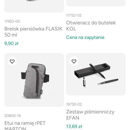
17722-02
17923-00
Otwieracz do butelek
Brelok piersiówka FLASIK
KOL
50 ml
Cena na zapytanie
9,90
zł
19730-02
Zestaw piśmienniczy
20800-14
EFAN
Etui na ramię rPET
13,69
zł
MARTON