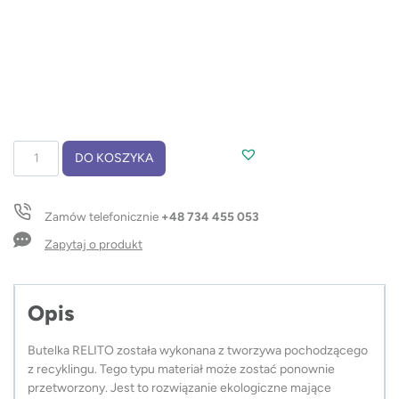
ilość
DO KOSZYKA
Butelka
rPET
RELITO
Zamów telefonicznie
+48 734 455 053
650
ml
Zapytaj o produkt
Opis
Butelka RELITO została wykonana z tworzywa pochodzącego
z recyklingu. Tego typu materiał może zostać ponownie
przetworzony. Jest to rozwiązanie ekologiczne mające