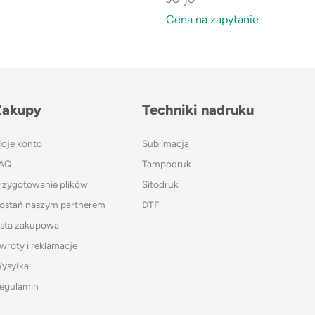
Cena na zapytanie
Zakupy
Techniki nadruku
oje konto
Sublimacja
AQ
Tampodruk
rzygotowanie plików
Sitodruk
ostań naszym partnerem
DTF
ista zakupowa
wroty i reklamacje
ysyłka
egulamin