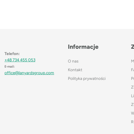
Informacje
Telefon:
+48 734 455 053
O nas
M
E-mail:
Kontakt
F
office@lanyardsgroup.com
Polityka prywatności
P
Z
L
Z
W
R