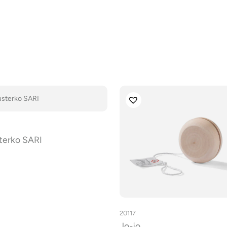
terko SARI
20117
Jo-jo