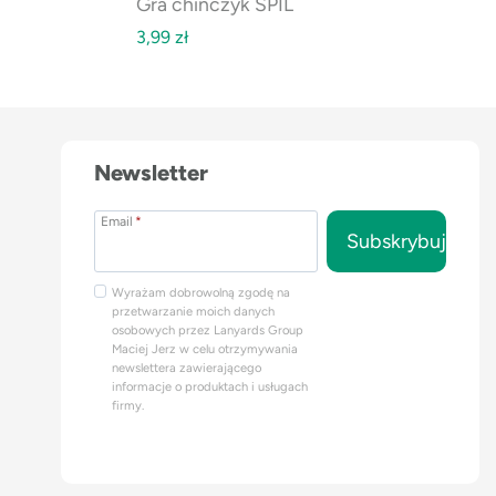
Gra chińczyk SPIL
3,99
zł
Newsletter
Email
*
Subskrybuj
Wyrażam dobrowolną zgodę na
przetwarzanie moich danych
osobowych przez Lanyards Group
Maciej Jerz w celu otrzymywania
newslettera zawierającego
informacje o produktach i usługach
firmy.