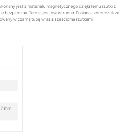
ykonany jest z materiału magnetycznego dzięki temu rzutki z
wicie bezpieczna. Tarcza jest dwustronna. Posiada sznureczek za
wany w czarną tubę wraz z sześcioma rzutkami.
387 mm