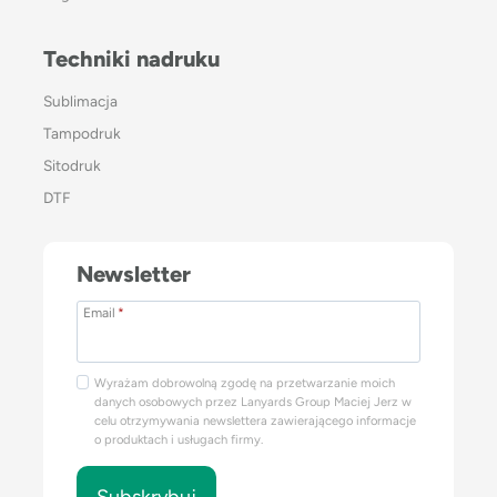
Techniki nadruku
Sublimacja
Tampodruk
Sitodruk
DTF
Newsletter
Email
*
Wyrażam dobrowolną zgodę na przetwarzanie moich
danych osobowych przez Lanyards Group Maciej Jerz w
celu otrzymywania newslettera zawierającego informacje
o produktach i usługach firmy.