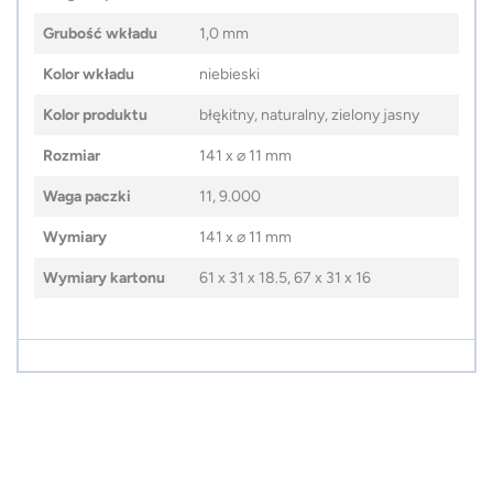
Grubość wkładu
1,0 mm
Kolor wkładu
niebieski
Kolor produktu
błękitny, naturalny, zielony jasny
Rozmiar
141 x ⌀ 11 mm
Waga paczki
11, 9.000
Wymiary
141 x ⌀ 11 mm
Wymiary kartonu
61 x 31 x 18.5, 67 x 31 x 16