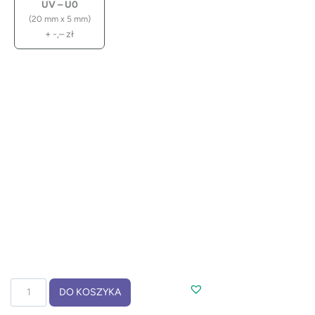
UV – U0
(20 mm x 5 mm)
+
-,–
zł
ilość
DO KOSZYKA
Długopis
bambusowy