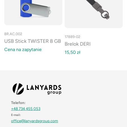
BR.AC.002
17889-02
USB Stick TWISTER 8 GB
Brelok DERI
Cena na zapytanie
15,50
zł
Telefon:
+48 734 455 053
E-mail:
office@lanyardsgroup.com