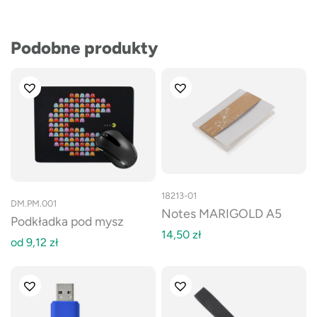
Podobne produkty
18213-01
DM.PM.001
Notes MARIGOLD A5
Podkładka pod mysz
14,50
zł
od
9,12
zł