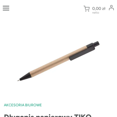
Przejdź
do
0,00
zł
netto
treści
AKCESORIA BIUROWE