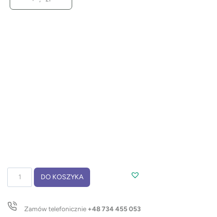
ilość
DO KOSZYKA
Długopis
papierowy
TIKO
Zamów telefonicznie
+48 734 455 053