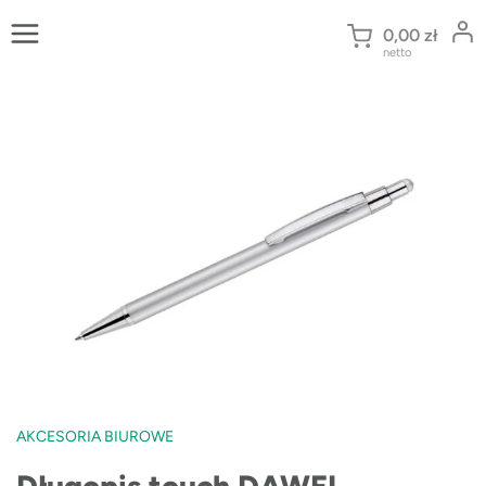
Przejdź
do
0,00
zł
netto
treści
AKCESORIA BIUROWE