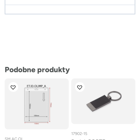
Podobne produkty
17902-15
SM.AC.OL