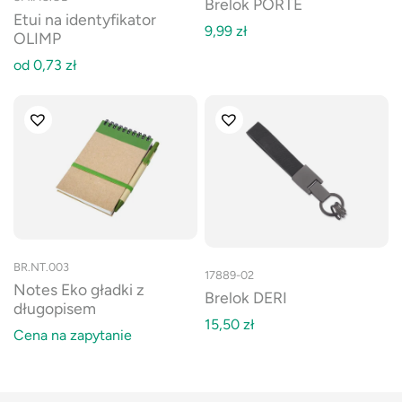
Brelok PORTE
Etui na identyfikator
9,99
zł
OLIMP
od
0,73
zł
BR.NT.003
17889-02
Notes Eko gładki z
Brelok DERI
długopisem
15,50
zł
Cena na zapytanie