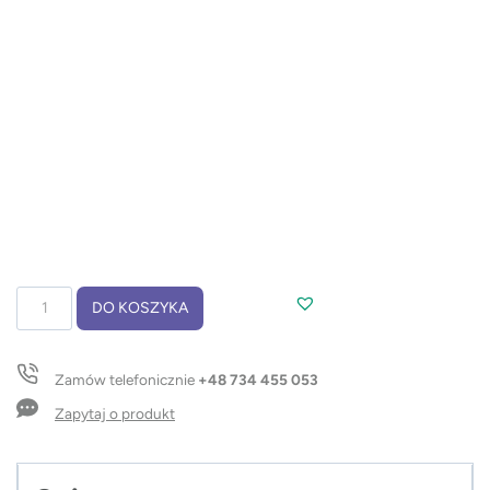
ilość
DO KOSZYKA
Długopis
touch
DAWEI
Zamów telefonicznie
+48 734 455 053
Zapytaj o produkt