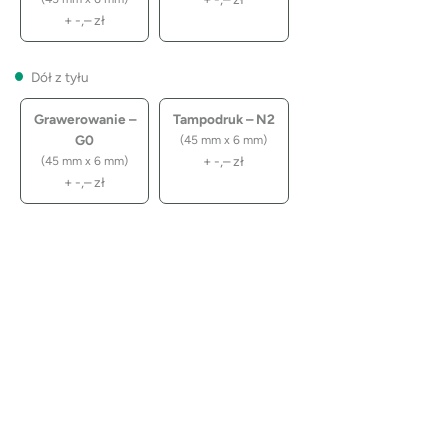
+
-,–
zł
Dół z tyłu
Grawerowanie –
Tampodruk – N2
G0
(45 mm x 6 mm)
+
-,–
zł
(45 mm x 6 mm)
+
-,–
zł