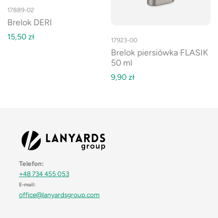
17889-02
Brelok DERI
15,50
zł
17923-00
Brelok piersiówka FLASIK
50 ml
9,90
zł
Telefon:
+48 734 455 053
E-mail:
office@lanyardsgroup.com