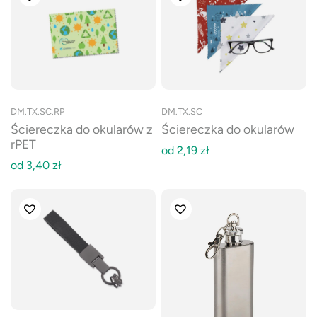
DM.TX.SC.RP
DM.TX.SC
Ściereczka do okularów z
Ściereczka do okularów
rPET
od
2,19
zł
od
3,40
zł