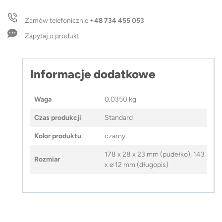
w
etui
Zamów telefonicznie
+48 734 455 053
OYA
Zapytaj o produkt
Informacje dodatkowe
Waga
0,0350 kg
Czas produkcji
Standard
Kolor produktu
czarny
178 x 28 x 23 mm (pudełko), 143
Rozmiar
x ⌀ 12 mm (długopis)