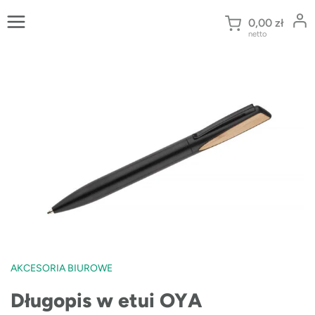
Przejdź
do
0,00
zł
netto
treści
AKCESORIA BIUROWE
Długopis w etui OYA