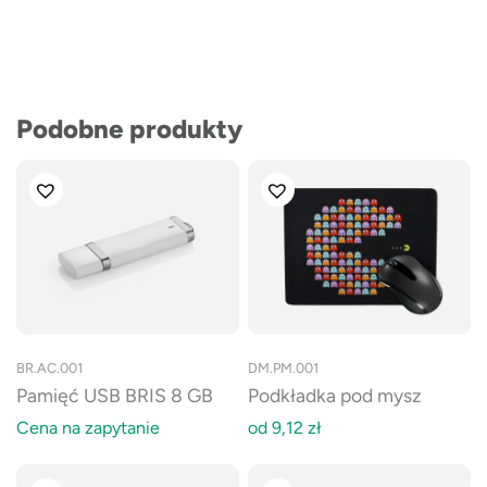
Podobne produkty
BR.AC.001
DM.PM.001
Pamięć USB BRIS 8 GB
Podkładka pod mysz
Cena na zapytanie
od
9,12
zł