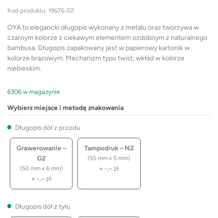
Kod produktu: 19676-02
OYA to elegancki długopis wykonany z metalu oraz tworzywa w
czarnym kolorze z ciekawym elementem ozdobnym z naturalnego
bambusa. Długopis zapakowany jest w papierowy kartonik w
kolorze brązowym. Mechanizm typu twist, wkład w kolorze
niebieskim.
6306 w magazynie
Wybierz miejsce i metodę znakowania
Długopis dół z przodu
Grawerowanie –
Tampodruk – N2
G2
(55 mm x 5 mm)
+
-,–
zł
(50 mm x 6 mm)
+
-,–
zł
Długopis dół z tyłu