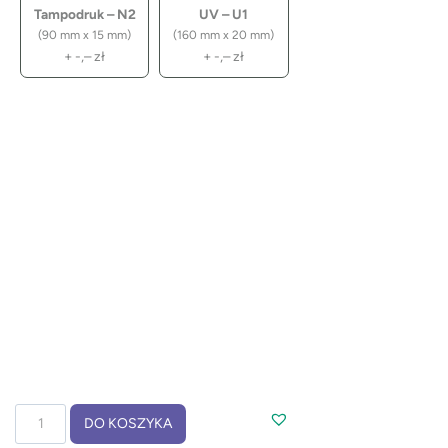
Tampodruk – N2
UV – U1
(90 mm x 15 mm)
(160 mm x 20 mm)
+
-,–
zł
+
-,–
zł
ilość
DO KOSZYKA
Długopis