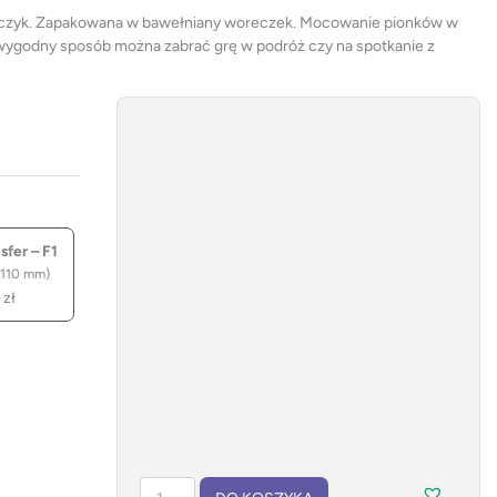
ńczyk. Zapakowana w bawełniany woreczek. Mocowanie pionków w
 wygodny sposób można zabrać grę w podróż czy na spotkanie z
fer – F1
 110 mm)
–
zł
ilość