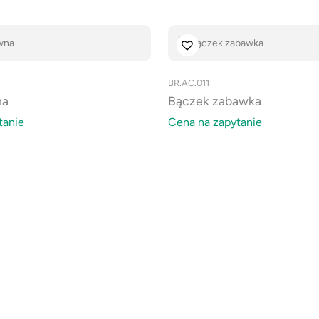
BR.AC.011
na
Bączek zabawka
tanie
Cena na zapytanie