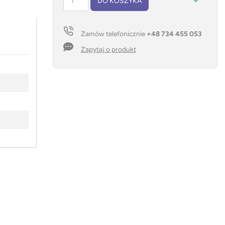
DO KOSZYKA
Gra
chińczyk
PAWN
Zamów telefonicznie
+48 734 455 053
Zapytaj o produkt