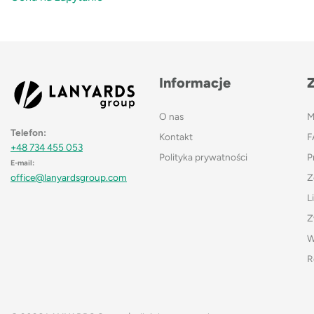
Informacje
O nas
M
Telefon:
Kontakt
F
+48 734 455 053
Polityka prywatności
P
E-mail:
Z
office@lanyardsgroup.com
L
Z
W
R