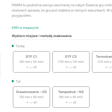
PAWN to podróżna wersja ukochanej na całym Świecie gry chi
otworach sprawia, że gra jest stabilna w różnych warunkach. W
przyjaciółmi.
6393 w magazynie
Wybierz miejsce i metodę znakowania
Torba
DTF C1
DTF C2
Termotrans
(60 mm x 50 mm)
(110 mm x 110 mm)
(110 mm x
+
-,–
zł
+
-,–
zł
+
-,
Tył
Grawerowanie – G5
Tampodruk – N2
(50 mm x 40 mm)
(90 mm x 45 mm)
+
-,–
zł
+
-,–
zł