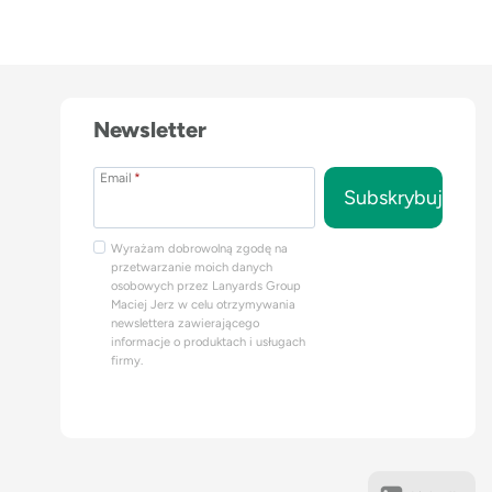
Newsletter
Email
*
Subskrybuj
Wyrażam dobrowolną zgodę na
przetwarzanie moich danych
osobowych przez Lanyards Group
Maciej Jerz w celu otrzymywania
newslettera zawierającego
informacje o produktach i usługach
firmy.