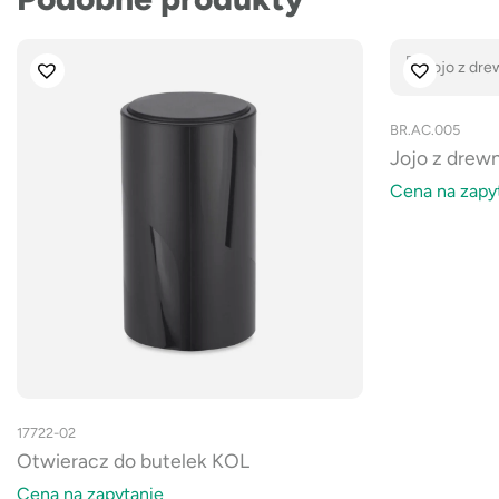
BR.AC.005
Jojo z drew
Cena na zapy
17722-02
Otwieracz do butelek KOL
Cena na zapytanie