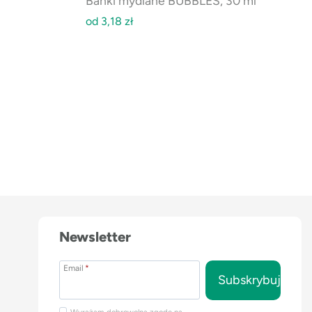
Bańki mydlane BUBBLES, 30 ml
od
3,18
zł
Newsletter
Email
*
Subskrybuj