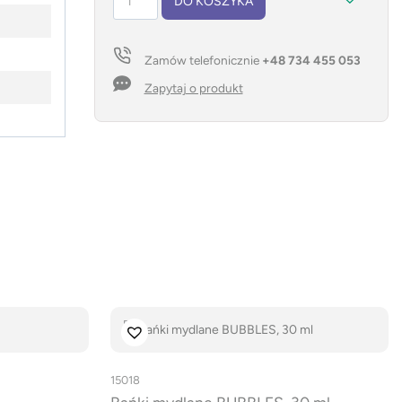
DO KOSZYKA
Gra
chińczyk
SPIL
Zamów telefonicznie
+48 734 455 053
Zapytaj o produkt
15018