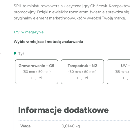
SPIL to miniaturowa wersja klasycznej gry Chińczyk. Kompakto
promocyjny. Dzięki niewielkim rozmiarom świetnie sprawdza się 
oryginalny element marketingowy, który wyróżni Twoją markę.
1751 w magazynie
Wybierz miejsce i metodę znakowania
Tył
Grawerowanie – G5
Tampodruk – N2
UV –
(50 mm x 50 mm)
(60 mm x 60 mm)
(65 mm x
+
-,–
zł
+
-,–
zł
+
-,
Informacje dodatkowe
Waga
0,0140 kg