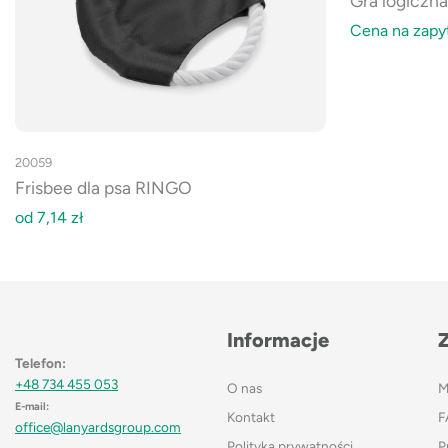
Gra logiczna
Cena na zapy
20059
Frisbee dla psa RINGO
od
7,14
zł
Informacje
Telefon:
+48 734 455 053
O nas
M
E-mail:
Kontakt
F
office@lanyardsgroup.com
Polityka prywatności
P