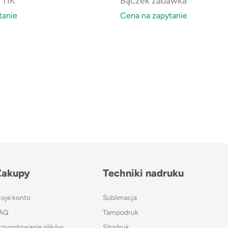
 TIK
Bączek zabawka
tanie
Cena na zapytanie
Zakupy
Techniki nadruku
oje konto
Sublimacja
AQ
Tampodruk
rzygotowanie plików
Sitodruk