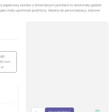
wy papierowy zestaw z drewnianymi pionkami to doskonały gadżet
jako mały upominek podróżny. Idealny do personalizacji, stanowi
 U1
 65 mm)
–
zł
ilość