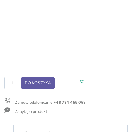
ilość
DO KOSZYKA
Karteczki
samoprzylepne
MIA
Zamów telefonicznie
+48 734 455 053
Zapytaj o produkt