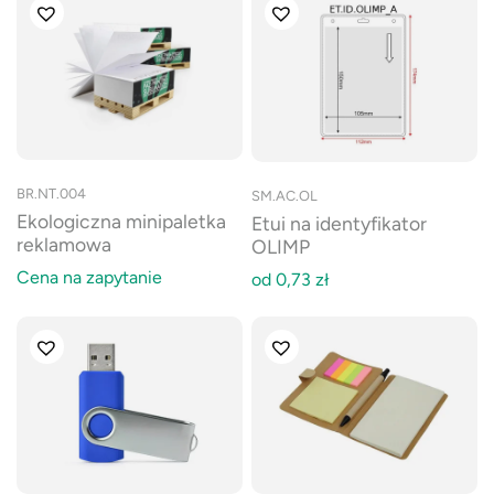
BR.NT.004
SM.AC.OL
Ekologiczna minipaletka
Etui na identyfikator
reklamowa
OLIMP
Cena na zapytanie
od
0,73
zł