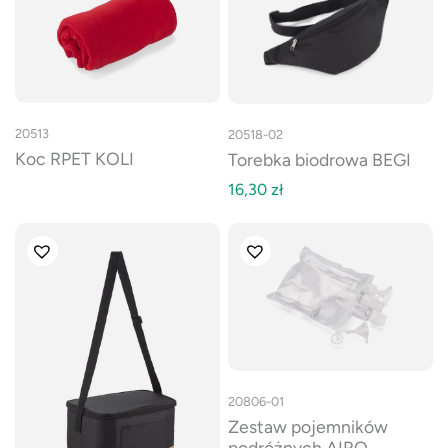
20513
20518-02
Koc RPET KOLI
Torebka biodrowa BEGI
16,30
zł
20806-01
Zestaw pojemników
podróżnych AIRO