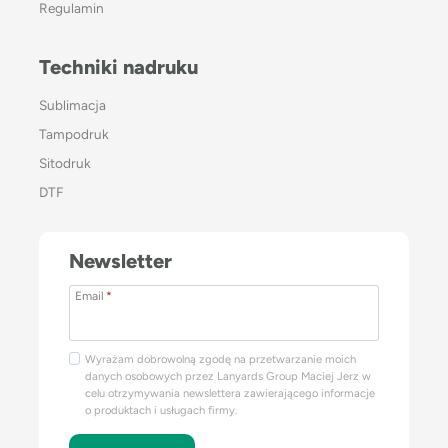
Regulamin
Techniki nadruku
Sublimacja
Tampodruk
Sitodruk
DTF
Newsletter
Email
*
Wyrażam dobrowolną zgodę na przetwarzanie moich
danych osobowych przez Lanyards Group Maciej Jerz w
celu otrzymywania newslettera zawierającego informacje
o produktach i usługach firmy.