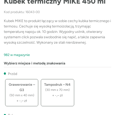
Kubek termiczny MIKE 450 ml
Kod produktu: 16043-00
Kubek MIKE to produkt łączący w sobie cechy kubka termicznego i
termosu. Cechuje się wysoką termoizolacją, trzymając
temperaturę napoju ok. 10 godzin. Wygodny ustnik, otwierany
systemem click pozwala swobodnie się napić, a także zapewnia
wysoką szczelność. Wykonany ze stali nierdzewnej.
982 w magazynie
Wybierz miejsce i metodę znakowania
Przód
Grawerowanie –
Tampodruk – N4
G3
(30 mm x 70 mm)
+
-,–
zł
(50 mm x 40 mm)
+
-,–
zł