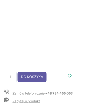
ilość
DO KOSZYKA
Kubek
termiczny
MIKE
Zamów telefonicznie
+48 734 455 053
450
ml
Zapytaj o produkt