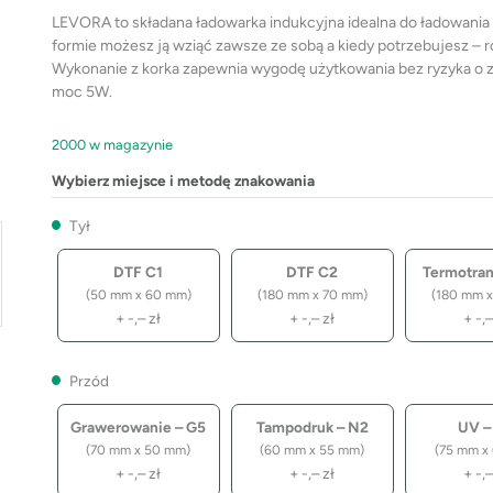
LEVORA to składana ładowarka indukcyjna idealna do ładowania s
formie możesz ją wziąć zawsze ze sobą a kiedy potrzebujesz – r
Wykonanie z korka zapewnia wygodę użytkowania bez ryzyka o z
moc 5W.
2000 w magazynie
Wybierz miejsce i metodę znakowania
Tył
DTF C1
DTF C2
Termotrans
(50 mm x 60 mm)
(180 mm x 70 mm)
(180 mm x
+
-,–
zł
+
-,–
zł
+
-,
Przód
Grawerowanie – G5
Tampodruk – N2
UV –
(70 mm x 50 mm)
(60 mm x 55 mm)
(75 mm x
+
-,–
zł
+
-,–
zł
+
-,