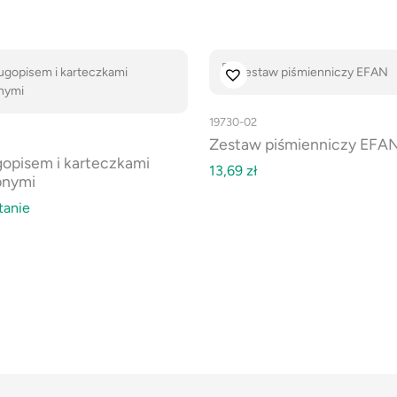
19730-02
Zestaw piśmienniczy EFA
gopisem i karteczkami
13,69
zł
pnymi
tanie