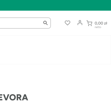
0,00
zł
netto
LEVORA