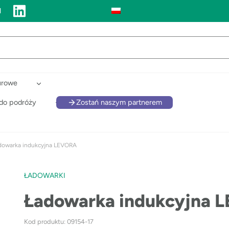
l
urowe
 do podróży
Zostań naszym partnerem
dowarka indukcyjna LEVORA
ŁADOWARKI
Ładowarka indukcyjna 
Kod produktu: 09154-17