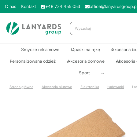
Przejdź
O nas
Kontakt
+48 734 455 053
office@lanyardsgroup.p
do
treści
Smycze reklamowe
Opaski na rękę
Akcesoria bi
Personalizowana odzież
Akcesoria domowe
Akcesoria
Sport
Strona główna
–
Akcesoria biurowe
–
Elektronika
–
Ładowarki
–
Ła