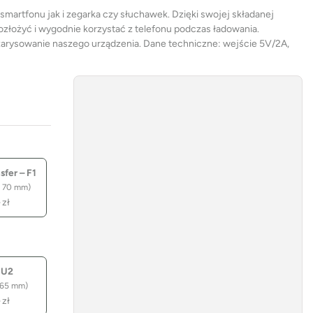
martfonu jak i zegarka czy słuchawek. Dzięki swojej składanej
ozłożyć i wygodnie korzystać z telefonu podczas ładowania.
arysowanie naszego urządzenia. Dane techniczne: wejście 5V/2A,
fer – F1
 70 mm)
–
zł
 U2
 65 mm)
–
zł