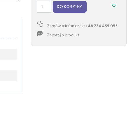
ilość
DO KOSZYKA
Ładowarka
indukcyjna
LEVORA
Zamów telefonicznie
+48 734 455 053
Zapytaj o produkt