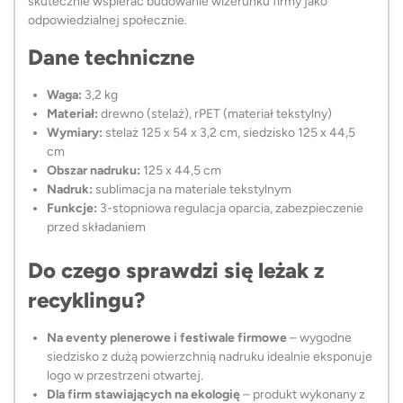
skutecznie wspierać budowanie wizerunku firmy jako
odpowiedzialnej społecznie.
Dane techniczne
Waga:
3,2 kg
Materiał:
drewno (stelaż), rPET (materiał tekstylny)
Wymiary:
stelaż 125 x 54 x 3,2 cm, siedzisko 125 x 44,5
cm
Obszar nadruku:
125 x 44,5 cm
Nadruk:
sublimacja na materiale tekstylnym
Funkcje:
3-stopniowa regulacja oparcia, zabezpieczenie
przed składaniem
Do czego sprawdzi się leżak z
recyklingu?
Na eventy plenerowe i festiwale firmowe
– wygodne
siedzisko z dużą powierzchnią nadruku idealnie eksponuje
logo w przestrzeni otwartej.
Dla firm stawiających na ekologię
– produkt wykonany z