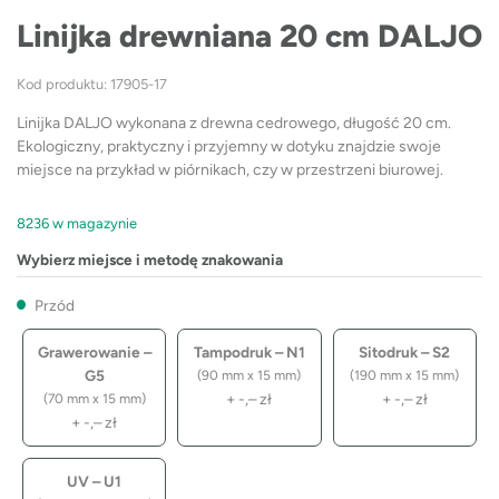
Linijka drewniana 20 cm DALJO
Kod produktu: 17905-17
Linijka DALJO wykonana z drewna cedrowego, długość 20 cm.
Ekologiczny, praktyczny i przyjemny w dotyku znajdzie swoje
miejsce na przykład w piórnikach, czy w przestrzeni biurowej.
8236 w magazynie
Wybierz miejsce i metodę znakowania
Przód
Grawerowanie –
Tampodruk – N1
Sitodruk – S2
G5
(90 mm x 15 mm)
(190 mm x 15 mm)
+
-,–
zł
+
-,–
zł
(70 mm x 15 mm)
+
-,–
zł
UV – U1