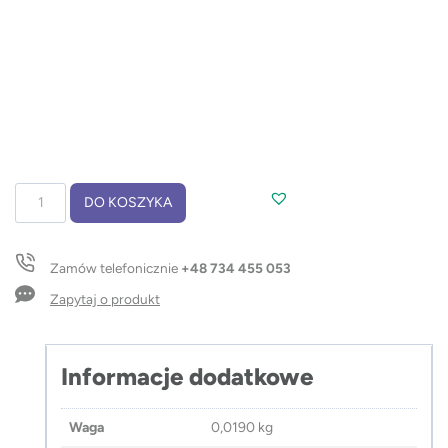
ilość
DO KOSZYKA
Linijka
drewniana
20
Zamów telefonicznie
+48 734 455 053
cm
DALJO
Zapytaj o produkt
Informacje dodatkowe
Waga
0,0190 kg