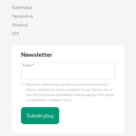
Sublimacja
Tampodruk
Sitodruk
DTF
Newsletter
Email
*
Wyrażam dobrowolną zgodę na przetwarzanie moich
danych osobowych przez Lanyards Group Maciej Jerz w
celu otrzymywania newslettera zawierającego informacje
o produktach i usługach firmy.
Subskrybuj