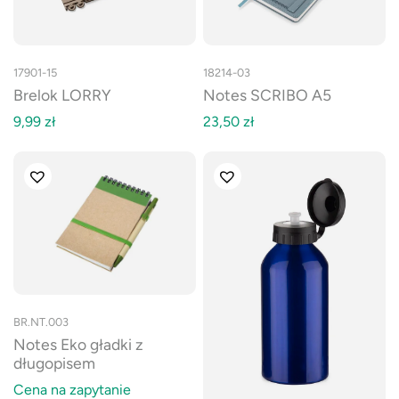
17901-15
18214-03
Brelok LORRY
Notes SCRIBO A5
9,99
zł
23,50
zł
BR.NT.003
Notes Eko gładki z
długopisem
Cena na zapytanie