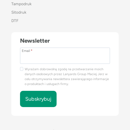
Tampodruk
Sitodruk
DTF
Newsletter
Email
*
Wyrażam dobrowolną zgodę na przetwarzanie moich
danych osobowych przez Lanyards Group Maciej Jerz w
celu otrzymywania newslettera zawierającego informacje
o produktach i usługach firmy.
Subskrybuj