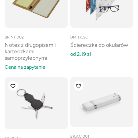
BR.NT.002
DM.TX.SC
Notes z długopisem i
Ściereczka do okularów
karteczkami
od
2,19
zł
samoprzylepnymi
Cena na zapytanie
BR.AC.001