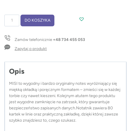
ilość
DO KOSZYKA
Notes
MISI
A6
Zamów telefonicznie
+48 734 455 053
Zapytaj o produkt
Opis
MISI to wygodny i bardzo oryginalny notes wyróżniający się
miękką okładką i poręcznym formatem – zmieści się w każdej
torbie czy nawet kieszeni. Kolejnym atutem tego produktu
jest wygodne zamknięcie na zatrzask, który gwarantuje
bezpieczeństwo zapisanych danych.Notatnik zawiera 80
kartek w linie oraz praktyczną zakładkę, dzięki której zawsze
szybko znajdziesz to, czego szukasz.