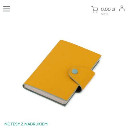
Przejdź
do
0,00
zł
netto
treści
NOTESY Z NADRUKIEM