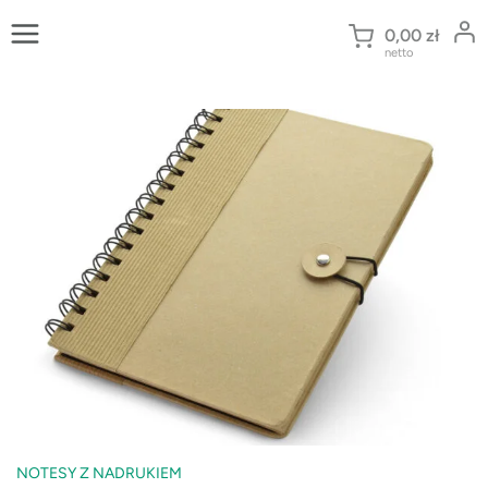
Przejdź
do
0,00
zł
netto
treści
NOTESY Z NADRUKIEM