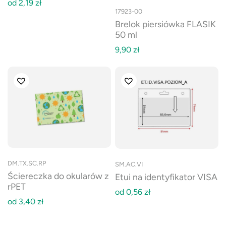
od
2,19
zł
17923-00
Brelok piersiówka FLASIK
50 ml
9,90
zł
DM.TX.SC.RP
SM.AC.VI
Ściereczka do okularów z
Etui na identyfikator VISA
rPET
od
0,56
zł
od
3,40
zł