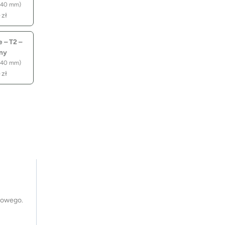
 40 mm)
–
zł
 – T2 –
rny
 40 mm)
–
zł
zowego.