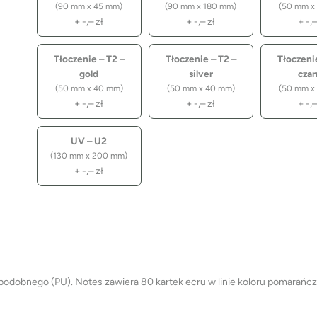
(90 mm x 45 mm)
(90 mm x 180 mm)
(50 mm x
+
-,–
zł
+
-,–
zł
+
-,
Tłoczenie – T2 –
Tłoczenie – T2 –
Tłoczenie
gold
silver
cza
(50 mm x 40 mm)
(50 mm x 40 mm)
(50 mm x
+
-,–
zł
+
-,–
zł
+
-,
UV – U2
(130 mm x 200 mm)
+
-,–
zł
odobnego (PU). Notes zawiera 80 kartek ecru w linie koloru pomarańc