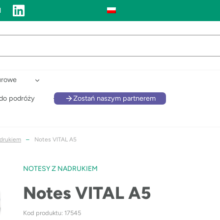
l
urowe
 do podróży
Zostań naszym partnerem
adrukiem
–
Notes VITAL A5
NOTESY Z NADRUKIEM
Notes VITAL A5
Kod produktu: 17545