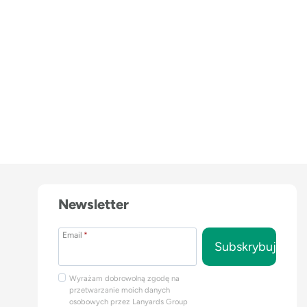
Newsletter
Email
*
Subskrybuj
Wyrażam dobrowolną zgodę na
przetwarzanie moich danych
osobowych przez Lanyards Group