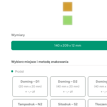
Wymiary
140 x 209 x 12 mm
Wybierz miejsce i metodę znakowania
Przód
Doming – D1
Doming – D2
Doming
(20 mm x 20 mm)
(40 mm x 20 mm)
(40 mm x
+
-,–
zł
+
-,–
zł
+
-,
Tampodruk – N2
Sitodruk – S2
Tłoczeni