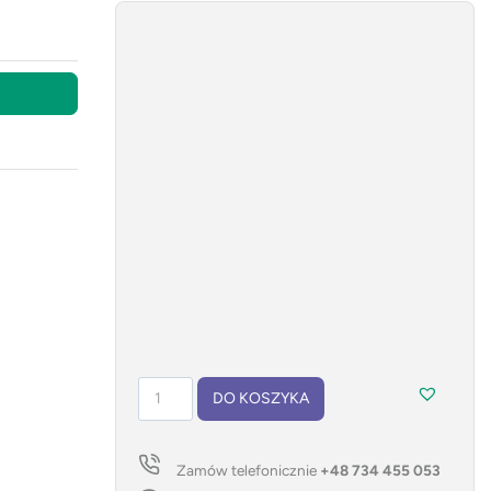
ilość
DO KOSZYKA
Notes
VITAL
A5
Zamów telefonicznie
+48 734 455 053