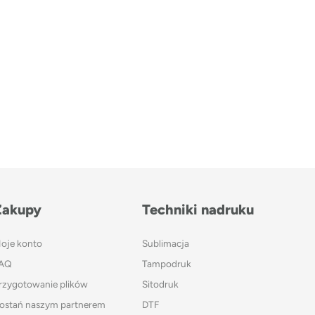
Zakupy
Techniki nadruku
oje konto
Sublimacja
AQ
Tampodruk
rzygotowanie plików
Sitodruk
ostań naszym partnerem
DTF