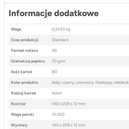
Informacje dodatkowe
Waga
0,2420 kg
Czas produkcji
Standard
Format notesu
A5
Gramatura papieru
70 gsm
Ilość kartek
80
Kolor produktu
biały, czarny, czerwony, fioletowy, niebies
Rodzaj kartek
liniert
Rozmiar
140 x 209 x 12 mm
Waga paczki
13.000
Wymiary
140 x 209 x 12 mm