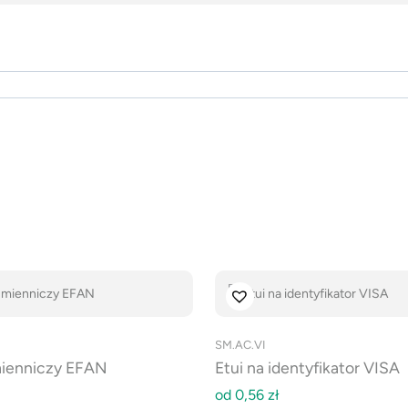
SM.AC.VI
mienniczy EFAN
Etui na identyfikator VISA
od
0,56
zł