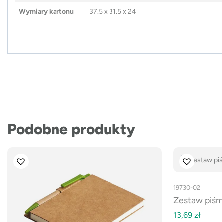
Wymiary kartonu
37.5 x 31.5 x 24
Podobne produkty
19730-02
Zestaw piś
13,69
zł