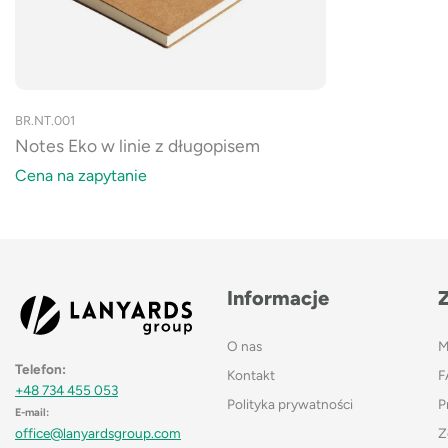
BR.NT.001
Notes Eko w linie z długopisem
Cena na zapytanie
Informacje
O nas
M
Telefon:
Kontakt
F
+48 734 455 053
Polityka prywatności
P
E-mail:
Z
office@lanyardsgroup.com