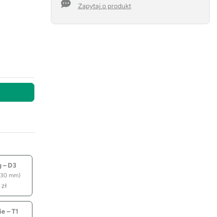
Zapytaj o produkt
 – D3
 30 mm)
–
zł
e – T1