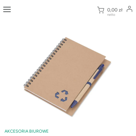
Przejdź
do
0,00
zł
netto
treści
AKCESORIA BIUROWE