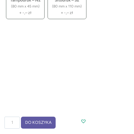
Tampodruk – N2
Sitodruk – S2
(80 mm x 45 mm)
(80 mm x 110 mm)
+
-,–
zł
+
-,–
zł
ilość
DO KOSZYKA
Notes
z