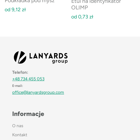
Podkładka pod mysz
Etui na identyfikator
OLIMP
od
9,12
zł
od
0,73
zł
Telefon:
+48 734 455 053
E-mail:
office@lanyardsgroup.com
Informacje
O nas
Kontakt