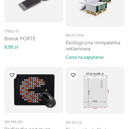
17902-15
BR.NT.004
Brelok PORTE
Ekologiczna minipaletka
9,99
zł
reklamowa
Cena na zapytanie
DM.PM.001
SM.AC.OL