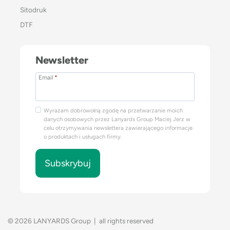
Sitodruk
DTF
Newsletter
Email
*
Wyrażam dobrowolną zgodę na przetwarzanie moich
danych osobowych przez Lanyards Group Maciej Jerz w
celu otrzymywania newslettera zawierającego informacje
o produktach i usługach firmy.
Subskrybuj
© 2026 LANYARDS Group | all rights reserved