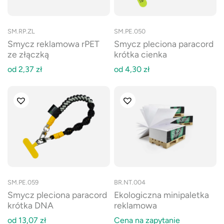
SM.RP.ZL
SM.PE.050
Smycz reklamowa rPET
Smycz pleciona paracord
ze złączką
krótka cienka
od
2,37
zł
od
4,30
zł
SM.PE.059
BR.NT.004
Smycz pleciona paracord
Ekologiczna minipaletka
krótka DNA
reklamowa
od
13,07
zł
Cena na zapytanie