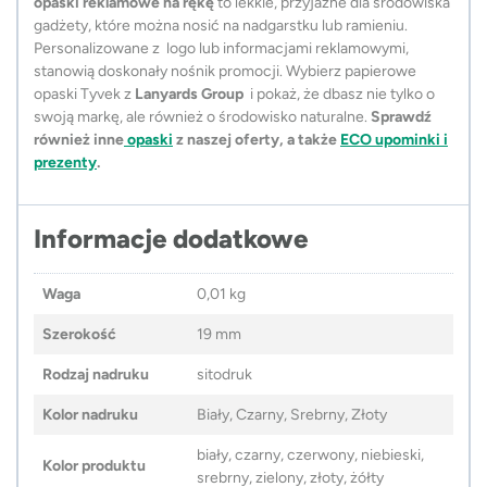
opaski reklamowe na rękę
to lekkie, przyjazne dla środowiska
gadżety, które można nosić na nadgarstku lub ramieniu.
Personalizowane z logo lub informacjami reklamowymi,
stanowią doskonały nośnik promocji. Wybierz papierowe
opaski Tyvek z
Lanyards Group
i pokaż, że dbasz nie tylko o
swoją markę, ale również o środowisko naturalne.
Sprawdź
również inne
opaski
z naszej oferty, a także
ECO upominki i
prezenty
.
Informacje dodatkowe
Waga
0,01 kg
Szerokość
19 mm
Rodzaj nadruku
sitodruk
Kolor nadruku
Biały, Czarny, Srebrny, Złoty
biały, czarny, czerwony, niebieski,
Kolor produktu
srebrny, zielony, złoty, żółty