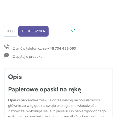
ilość
DO KOSZYKA
Opaska
papierowa
Tyvek
Zamów telefonicznie
+48 734 455 053
Zapytaj o produkt
Opis
Papierowe opaski na rękę
Opaski papierowe
zyskują coraz więcej na popularności,
głównie ze względu na swoje ekologiczne właściwości.
Zazwyczaj wykonuje się je z papieru lub papieropodobnego
materiału, co sprawia, że są przyjazne dla środowiska i mogą