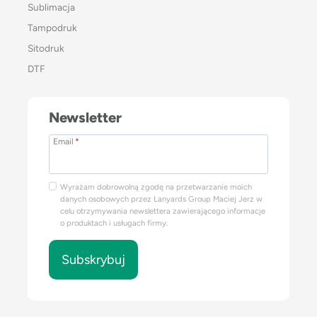
Sublimacja
Tampodruk
Sitodruk
DTF
Newsletter
Email
*
Wyrażam dobrowolną zgodę na przetwarzanie moich
danych osobowych przez Lanyards Group Maciej Jerz w
celu otrzymywania newslettera zawierającego informacje
o produktach i usługach firmy.
Subskrybuj