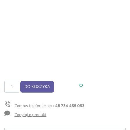
ilość
DO KOSZYKA
Pamięć
USB
ALLU
Zamów telefonicznie
+48 734 455 053
8
GB
Zapytaj o produkt