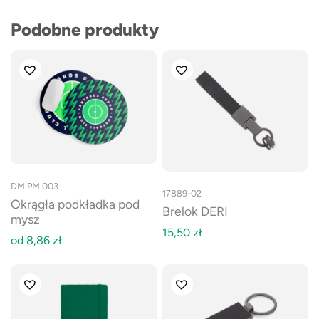
Podobne produkty
DM.PM.003
17889-02
Okrągła podkładka pod
Brelok DERI
mysz
15,50
zł
od
8,86
zł