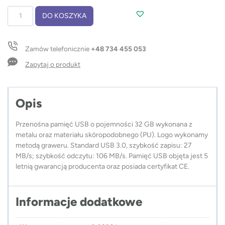
ilość
DO KOSZYKA
Pamięć
USB
BUDVA
Zamów telefonicznie
+48 734 455 053
32
GB
Zapytaj o produkt
3.0
Opis
Przenośna pamięć USB o pojemności 32 GB wykonana z
metalu oraz materiału skóropodobnego (PU). Logo wykonamy
metodą graweru. Standard USB 3.0, szybkość zapisu: 27
MB/s; szybkość odczytu: 106 MB/s. Pamięć USB objęta jest 5
letnią gwarancją producenta oraz posiada certyfikat CE.
Informacje dodatkowe