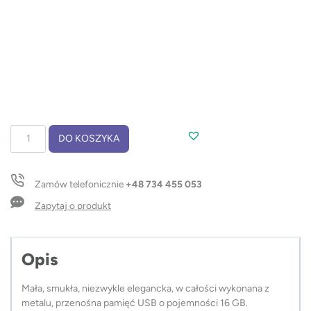
ilość
DO KOSZYKA
Pamięć
USB
PALERMO
Zamów telefonicznie
+48 734 455 053
16
GB
Zapytaj o produkt
Opis
Mała, smukła, niezwykle elegancka, w całości wykonana z
metalu, przenośna pamięć USB o pojemności 16 GB.