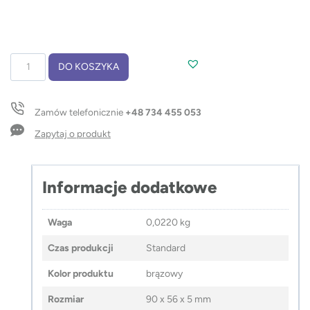
ilość
DO KOSZYKA
Pamięć
USB
WOODCART
Zamów telefonicznie
+48 734 455 053
16
GB
Zapytaj o produkt
Informacje dodatkowe
Waga
0,0220 kg
Czas produkcji
Standard
Kolor produktu
brązowy
Rozmiar
90 x 56 x 5 mm