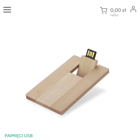
Przejdź
do
0,00
zł
netto
treści
PAIMIĘCI USB