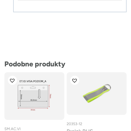
Podobne produkty
20353-12
SM.AC.VI