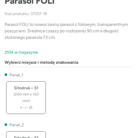
Parasol FOLI
Kod produktu: 37057-19
Parasol FOLI to nowoczesny parasol z foliowym, transparentnym
poszyciem. Średnica czaszy po rozłożeniu 90 cm a długość
złożonego parasola 73 cm.
2554 w magazynie
Wybierz miejsce i metodę znakowania
Panel_1
Sitodruk – S1
(200 mm x 150
mm)
+
-,–
zł
Panel_2
Sitodruk – S1