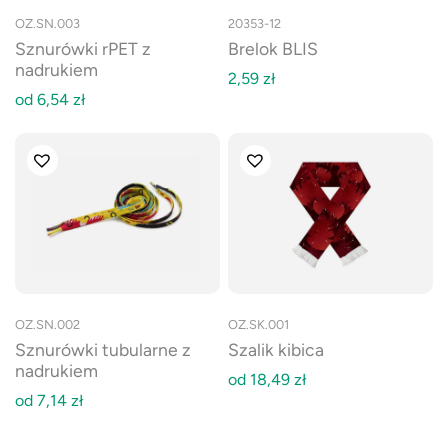
OZ.SN.003
20353-12
Sznurówki rPET z
Brelok BLIS
nadrukiem
2,59
zł
od
6,54
zł
OZ.SN.002
OZ.SK.001
Sznurówki tubularne z
Szalik kibica
nadrukiem
od
18,49
zł
od
7,14
zł