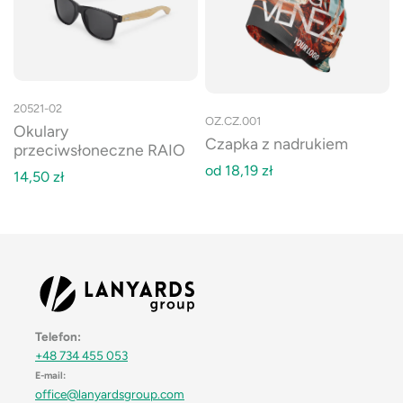
20521-02
OZ.CZ.001
Okulary
Czapka z nadrukiem
przeciwsłoneczne RAIO
od
18,19
zł
14,50
zł
Telefon:
+48 734 455 053
E-mail:
office@lanyardsgroup.com