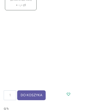
+
-,–
zł
ilość
DO KOSZYKA
Parasol
GENTLEMAN