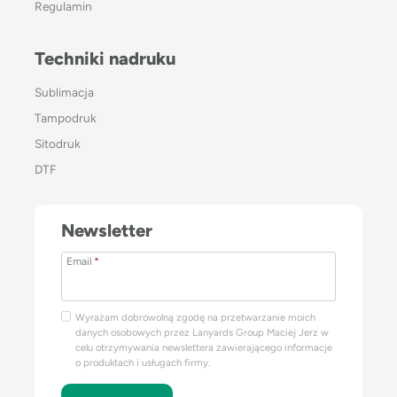
Regulamin
Techniki nadruku
Sublimacja
Tampodruk
Sitodruk
DTF
Newsletter
Email
*
Wyrażam dobrowolną zgodę na przetwarzanie moich
danych osobowych przez Lanyards Group Maciej Jerz w
celu otrzymywania newslettera zawierającego informacje
o produktach i usługach firmy.