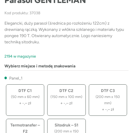
Parasol GENTLEMAN
Kod produktu: 37038
Elegancki, duży parasol (średnica po rozłożeniu 122cm) z
drewnianą rączką. Wykonany z włókna szklanego i materiału typu
pongee 190 T. Otwierany automatycznie. Logo naniesiemy
techniką sitodruku.
2194 w magazynie
Wybierz miejsce i metodę znakowania
Panel_1
DTF C1
DTF C2
DTF C3
(50 mm x 60 mm)
(150 mm x 100 mm)
(200 mm x 150
+
-,–
zł
+
-,–
zł
mm)
+
-,–
zł
Termotransfer –
Sitodruk – S1
F2
(200 mm x 150