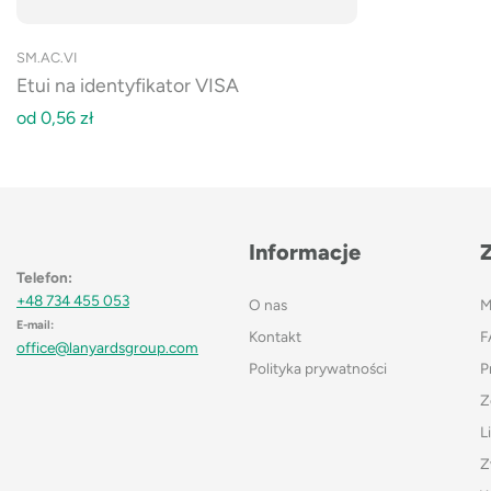
SM.AC.VI
Etui na identyfikator VISA
od
0,56
zł
Informacje
Telefon:
+48 734 455 053
O nas
M
E-mail:
Kontakt
F
office@lanyardsgroup.com
Polityka prywatności
P
Z
L
Z