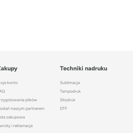
Zakupy
Techniki nadruku
oje konto
Sublimacja
AQ
Tampodruk
rzygotowanie plików
Sitodruk
ostań naszym partnerem
DTF
ista zakupowa
wroty i reklamacje