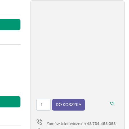
ilość
DO KOSZYKA
Power
bank
SIMPLE
Zamów telefonicznie
+48 734 455 053
10000