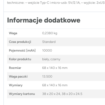
techniczne: – wejście Typ-C i micro-usb: 5V/2.1A, – wyjście: 2xUS
Informacje dodatkowe
Waga
0,2380 kg
Czas produkcji
Standard
Pojemność [mAh]
10000
Kolor produktu
biały, czarny
Rozmiar
68 x 140 x 16 mm
Waga paczki
13.500
Wymiary
68 x 140 x 16 mm
Wymiary kartonu
38 x 20 x 24, 38 x 20 x 24.5