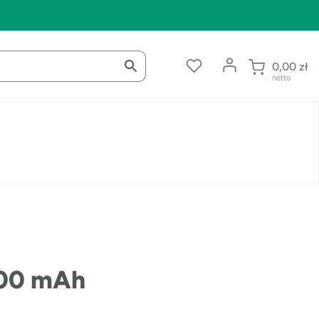
0,00
zł
netto
000 mAh