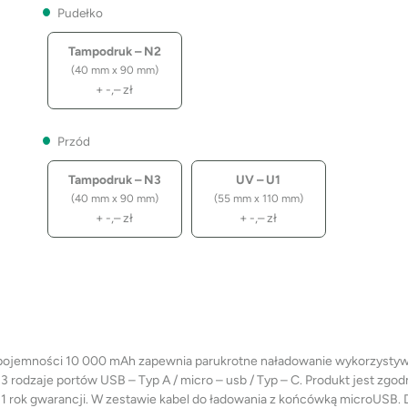
Pudełko
Tampodruk – N2
(40 mm x 90 mm)
+
-,–
zł
Przód
Tampodruk – N3
UV – U1
(40 mm x 90 mm)
(55 mm x 110 mm)
+
-,–
zł
+
-,–
zł
ki pojemności 10 000 mAh zapewnia parukrotne naładowanie wykorzyst
rodzaje portów USB – Typ A / micro – usb / Typ – C. Produkt jest zgod
 1 rok gwarancji. W zestawie kabel do ładowania z końcówką microUSB.