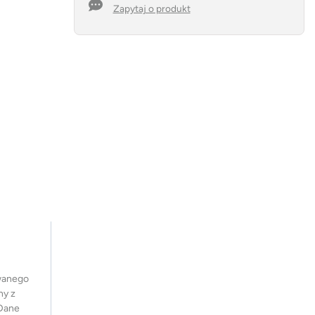
mAh
Zapytaj o produkt
ywanego
ny z
 Dane