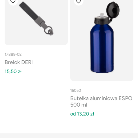
17889-02
Brelok DERI
15,50
zł
16050
Butelka aluminiowa ESPO
500 ml
od
13,20
zł