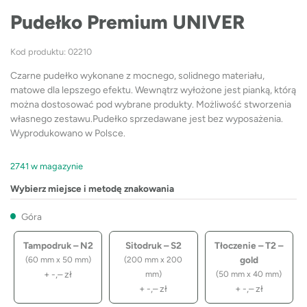
Pudełko Premium UNIVER
Kod produktu: 02210
Czarne pudełko wykonane z mocnego, solidnego materiału,
matowe dla lepszego efektu. Wewnątrz wyłożone jest pianką, którą
można dostosować pod wybrane produkty. Możliwość stworzenia
własnego zestawu.Pudełko sprzedawane jest bez wyposażenia.
Wyprodukowano w Polsce.
2741 w magazynie
Wybierz miejsce i metodę znakowania
Góra
Tampodruk – N2
Sitodruk – S2
Tłoczenie – T2 –
gold
(60 mm x 50 mm)
(200 mm x 200
+
-,–
zł
mm)
(50 mm x 40 mm)
+
-,–
zł
+
-,–
zł