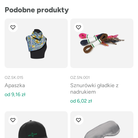
Podobne produkty
OZ.SK.015
OZ.SN.001
Apaszka
Sznurówki gładkie z
nadrukiem
od
9,16
zł
od
6,02
zł