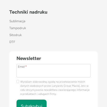
Techniki nadruku
Sublimacja
Tampodruk
Sitodruk
DTF
Newsletter
Email
*
Wyrażam dobrowolną zgodę na przetwarzanie moich
danych osobowych przez Lanyards Group Maciej Jerz w
celu otrzymywania newslettera zawierającego informacje
o produktach i usługach firmy.
Subskrybuj