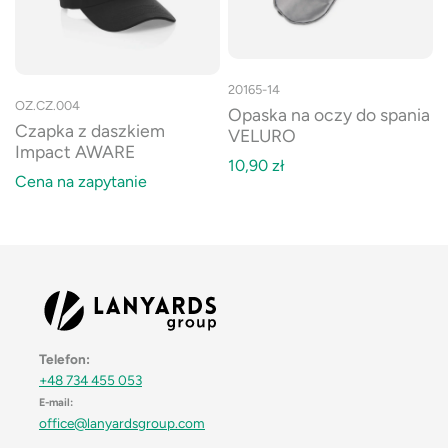
20165-14
OZ.CZ.004
Opaska na oczy do spania
Czapka z daszkiem
VELURO
Impact AWARE
10,90
zł
Cena na zapytanie
Telefon:
+48 734 455 053
E-mail:
office@lanyardsgroup.com