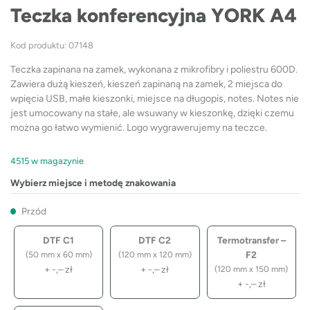
Teczka konferencyjna YORK A4
Kod produktu: 07148
Teczka zapinana na zamek, wykonana z mikrofibry i poliestru 600D.
Zawiera dużą kieszeń, kieszeń zapinaną na zamek, 2 miejsca do
wpięcia USB, małe kieszonki, miejsce na długopis, notes. Notes nie
jest umocowany na stałe, ale wsuwany w kieszonkę, dzięki czemu
można go łatwo wymienić. Logo wygrawerujemy na teczce.
4515 w magazynie
Wybierz miejsce i metodę znakowania
Przód
DTF C1
DTF C2
Termotransfer –
F2
(50 mm x 60 mm)
(120 mm x 120 mm)
+
-,–
zł
+
-,–
zł
(120 mm x 150 mm)
+
-,–
zł