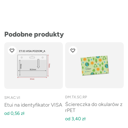
Podobne produkty
DM.TX.SC.RP
SM.AC.VI
Ściereczka do okularów z
Etui na identyfikator VISA
rPET
od
0,56
zł
od
3,40
zł