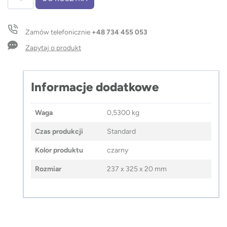
Teczka
konferencyjna
YORK
Zamów telefonicznie
+48 734 455 053
A4
Zapytaj o produkt
Informacje dodatkowe
Waga
0,5300 kg
Czas produkcji
Standard
Kolor produktu
czarny
Rozmiar
237 x 325 x 20 mm