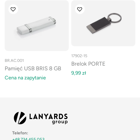
17902-15
BR.AC.001
Brelok PORTE
Pamięć USB BRIS 8 GB
9,99
zł
Cena na zapytanie
Telefon:
+48 734 455 053