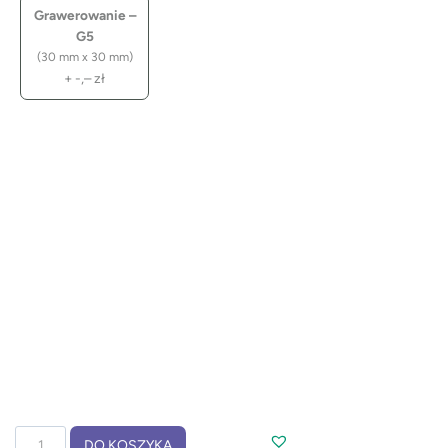
Grawerowanie –
G5
(30 mm x 30 mm)
+
-,–
zł
ilość
DO KOSZYKA