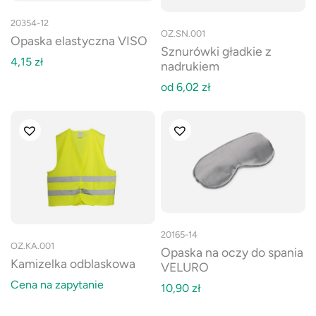
20354-12
OZ.SN.001
Opaska elastyczna VISO
Sznurówki gładkie z
4,15
zł
nadrukiem
od
6,02
zł
20165-14
OZ.KA.001
Opaska na oczy do spania
Kamizelka odblaskowa
VELURO
Cena na zapytanie
10,90
zł