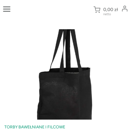
Przejdź
do
0,00
zł
netto
treści
TORBY BAWEŁNIANE I FILCOWE