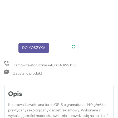
ilość
DO KOSZYKA
Torba
bawełniana
GRIS
Zamów telefonicznie
+48 734 455 053
140
g
Zapytaj o produkt
Opis
Kolorowa, bawełniana torba GRIS o gramaturze 140 g/m² to
praktyczny i ekologiczny gadżet reklamowy. Wykonana z
wysokiej jakości materiału, świetnie sprawdza się na co dzień.