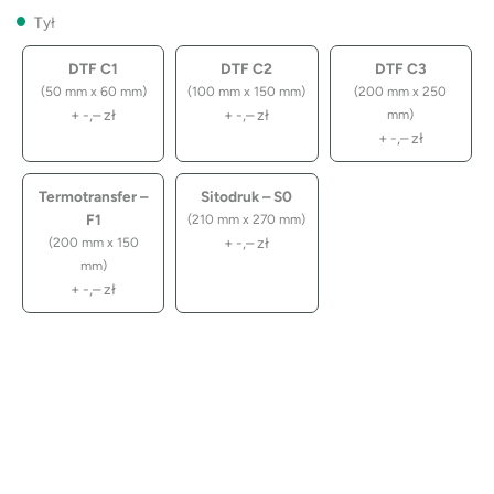
Tył
DTF C1
DTF C2
DTF C3
(50 mm x 60 mm)
(100 mm x 150 mm)
(200 mm x 250
+
-,–
zł
+
-,–
zł
mm)
+
-,–
zł
Termotransfer –
Sitodruk – S0
F1
(210 mm x 270 mm)
+
-,–
zł
(200 mm x 150
mm)
+
-,–
zł