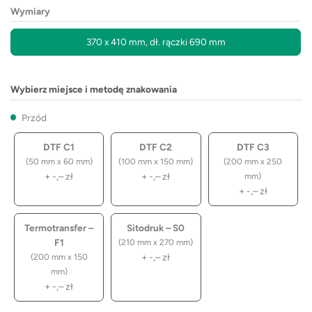
Wymiary
370 x 410 mm, dł. rączki 690 mm
Wybierz miejsce i metodę znakowania
Przód
DTF C1
DTF C2
DTF C3
(50 mm x 60 mm)
(100 mm x 150 mm)
(200 mm x 250
+
-,–
zł
+
-,–
zł
mm)
+
-,–
zł
Termotransfer –
Sitodruk – S0
F1
(210 mm x 270 mm)
+
-,–
zł
(200 mm x 150
mm)
+
-,–
zł