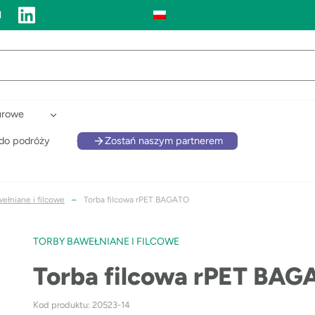
l
urowe
 do podróży
Zostań naszym partnerem
ełniane i filcowe
–
Torba filcowa rPET BAGATO
TORBY BAWEŁNIANE I FILCOWE
Torba filcowa rPET BA
Kod produktu: 20523-14