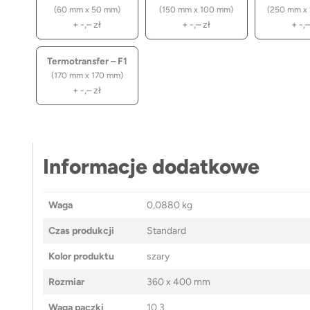
(60 mm x 50 mm)
(150 mm x 100 mm)
(250 mm x
+
-,–
zł
+
-,–
zł
+
-,
Termotransfer – F1
(170 mm x 170 mm)
+
-,–
zł
Informacje dodatkowe
Waga
0,0880 kg
Czas produkcji
Standard
Kolor produktu
szary
Rozmiar
360 x 400 mm
Waga paczki
10.3