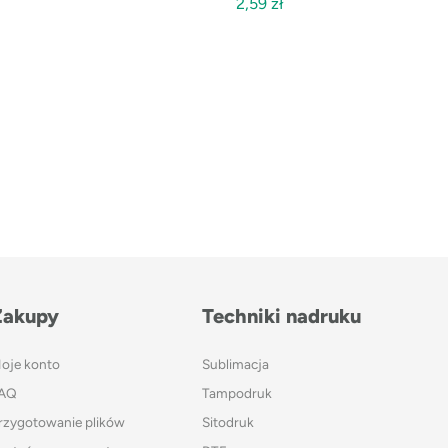
2,59
zł
Zakupy
Techniki nadruku
oje konto
Sublimacja
AQ
Tampodruk
rzygotowanie plików
Sitodruk