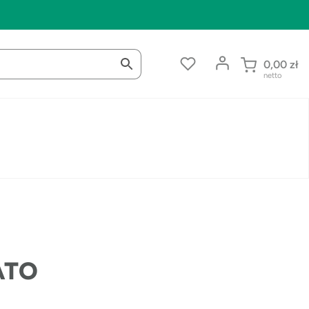
0,00
zł
netto
GATO