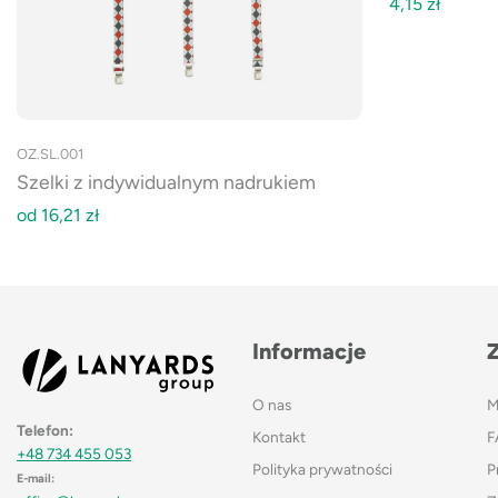
4,15
zł
OZ.SL.001
Szelki z indywidualnym nadrukiem
od
16,21
zł
Informacje
O nas
M
Telefon:
Kontakt
F
+48 734 455 053
Polityka prywatności
P
E-mail: