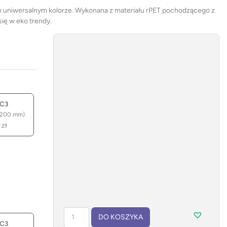
m uniwersalnym kolorze. Wykonana z materiału rPET pochodzącego z
ię w eko trendy.
 C3
 200 mm)
–
zł
ilość
DO KOSZYKA
Torba
 C3