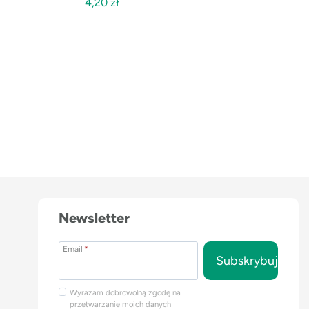
4,20
zł
Newsletter
Email
*
Subskrybuj
Wyrażam dobrowolną zgodę na
przetwarzanie moich danych