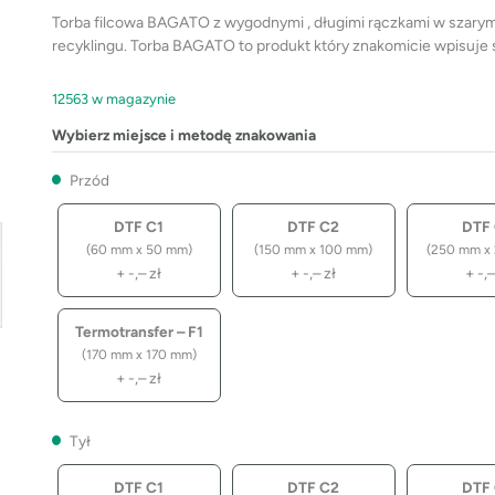
Torba filcowa BAGATO z wygodnymi , długimi rączkami w szary
recyklingu. Torba BAGATO to produkt który znakomicie wpisuje s
12563 w magazynie
Wybierz miejsce i metodę znakowania
Przód
DTF C1
DTF C2
DTF
(60 mm x 50 mm)
(150 mm x 100 mm)
(250 mm x
+
-,–
zł
+
-,–
zł
+
-,
Termotransfer – F1
(170 mm x 170 mm)
+
-,–
zł
Tył
DTF C1
DTF C2
DTF