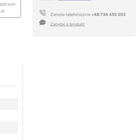
filcowa
 200 mm)
rPET
–
zł
Zamów telefonicznie
+48 734 455 053
BAGATO
Zapytaj o produkt