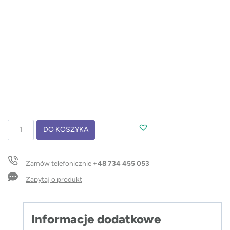
ilość
DO KOSZYKA
Torba
na
zakupy
Zamów telefonicznie
+48 734 455 053
FIRO
Zapytaj o produkt
Informacje dodatkowe