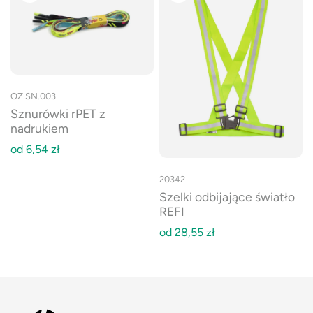
OZ.SN.003
Sznurówki rPET z
nadrukiem
od
6,54
zł
20342
Szelki odbijające światło
REFI
od
28,55
zł