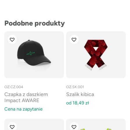
Podobne produkty
OZ.CZ.004
OZ.SK.001
Czapka z daszkiem
Szalik kibica
Impact AWARE
od
18,49
zł
Cena na zapytanie