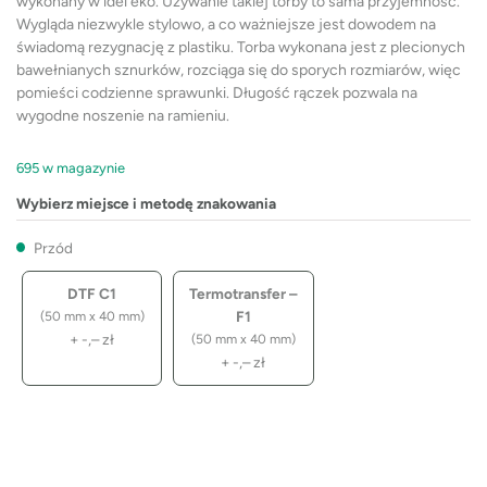
wykonany w idei eko. Używanie takiej torby to sama przyjemność.
Wygląda niezwykle stylowo, a co ważniejsze jest dowodem na
świadomą rezygnację z plastiku. Torba wykonana jest z plecionych
bawełnianych sznurków, rozciąga się do sporych rozmiarów, więc
pomieści codzienne sprawunki. Długość rączek pozwala na
wygodne noszenie na ramieniu.
695 w magazynie
Wybierz miejsce i metodę znakowania
Przód
DTF C1
Termotransfer –
F1
(50 mm x 40 mm)
+
-,–
zł
(50 mm x 40 mm)
+
-,–
zł