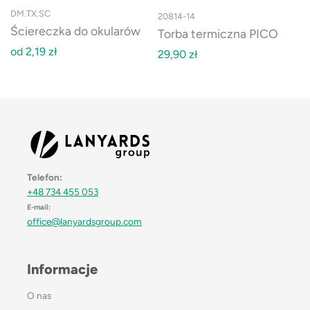
DM.TX.SC
20814-14
Ściereczka do okularów
Torba termiczna PICO
od
2,19
zł
29,90
zł
Telefon:
+48 734 455 053
E-mail:
office@lanyardsgroup.com
Informacje
O nas