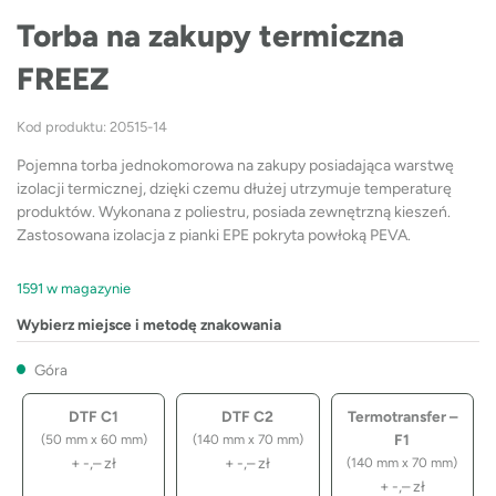
Torba na zakupy termiczna
FREEZ
Kod produktu: 20515-14
Pojemna torba jednokomorowa na zakupy posiadająca warstwę
izolacji termicznej, dzięki czemu dłużej utrzymuje temperaturę
produktów. Wykonana z poliestru, posiada zewnętrzną kieszeń.
Zastosowana izolacja z pianki EPE pokryta powłoką PEVA.
1591 w magazynie
Wybierz miejsce i metodę znakowania
Góra
DTF C1
DTF C2
Termotransfer –
F1
(50 mm x 60 mm)
(140 mm x 70 mm)
+
-,–
zł
+
-,–
zł
(140 mm x 70 mm)
+
-,–
zł