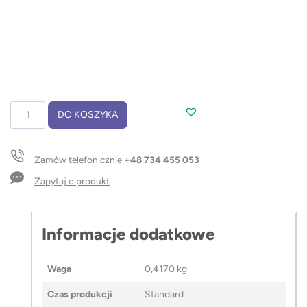
ilość
DO KOSZYKA
Torba
na
zakupy
Zamów telefonicznie
+48 734 455 053
termiczna
FREEZ
Zapytaj o produkt
Informacje dodatkowe
Waga
0,4170 kg
Czas produkcji
Standard