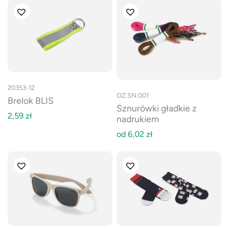
20353-12
OZ.SN.001
Brelok BLIS
Sznurówki gładkie z
2,59
zł
nadrukiem
od
6,02
zł