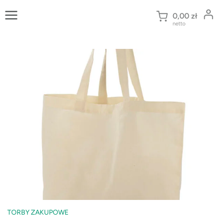
Przejdź
do
0,00
zł
netto
treści
TORBY ZAKUPOWE