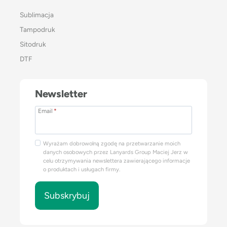
Sublimacja
Tampodruk
Sitodruk
DTF
Newsletter
Email
*
Wyrażam dobrowolną zgodę na przetwarzanie moich
danych osobowych przez Lanyards Group Maciej Jerz w
celu otrzymywania newslettera zawierającego informacje
o produktach i usługach firmy.
Subskrybuj