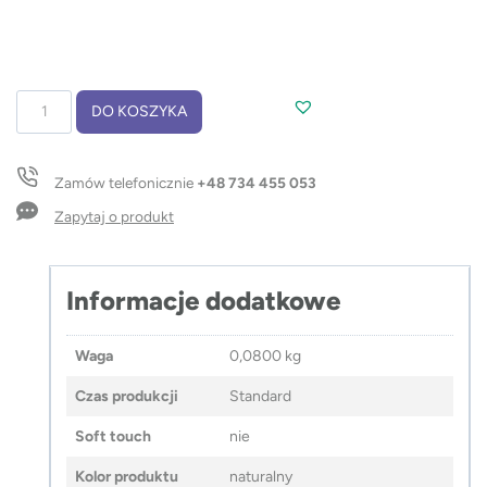
ilość
DO KOSZYKA
Torba
składana
na
Zamów telefonicznie
+48 734 455 053
zakupy
ZIPKO
Zapytaj o produkt
120
g
Informacje dodatkowe
Waga
0,0800 kg
Czas produkcji
Standard
Soft touch
nie
Kolor produktu
naturalny