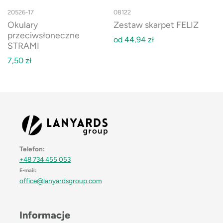
20526-17
08122
Okulary
Zestaw skarpet FELIZ
przeciwsłoneczne
od
44,94
zł
STRAMI
7,50
zł
Telefon:
+48 734 455 053
E-mail:
office@lanyardsgroup.com
Informacje