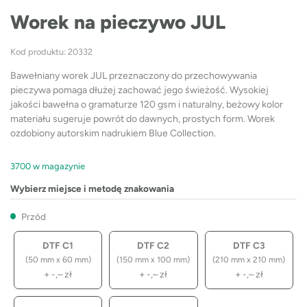
Worek na pieczywo JUL
Kod produktu: 20332
Bawełniany worek JUL przeznaczony do przechowywania
pieczywa pomaga dłużej zachować jego świeżość. Wysokiej
jakości bawełna o gramaturze 120 gsm i naturalny, beżowy kolor
materiału sugeruje powrót do dawnych, prostych form. Worek
ozdobiony autorskim nadrukiem Blue Collection.
3700 w magazynie
Wybierz miejsce i metodę znakowania
Przód
DTF C1
DTF C2
DTF C3
(50 mm x 60 mm)
(150 mm x 100 mm)
(210 mm x 210 mm)
+
-,–
zł
+
-,–
zł
+
-,–
zł