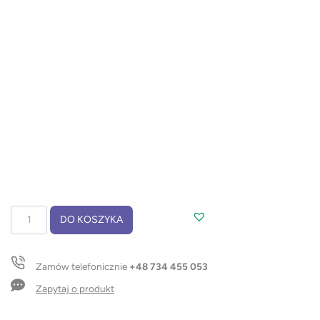
ilość
DO KOSZYKA
Worek
na
pieczywo
Zamów telefonicznie
+48 734 455 053
JUL
Zapytaj o produkt