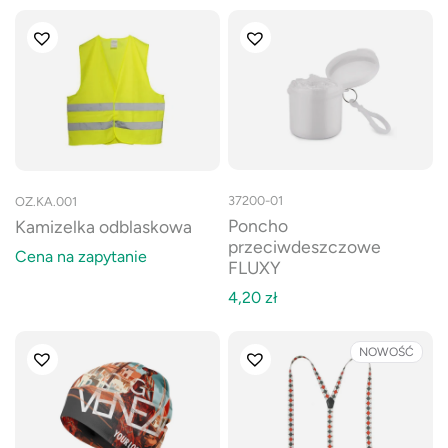
37200-01
OZ.KA.001
Poncho
Kamizelka odblaskowa
przeciwdeszczowe
Cena na zapytanie
FLUXY
4,20
zł
NOWOŚĆ