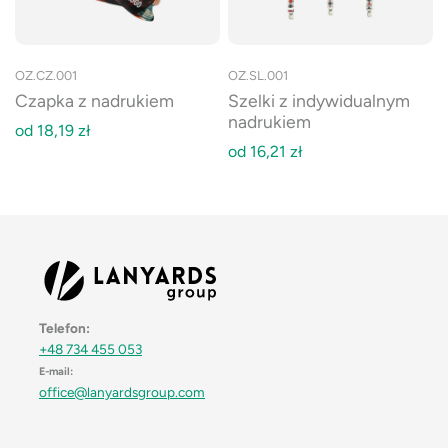
OZ.CZ.001
OZ.SL.001
Czapka z nadrukiem
Szelki z indywidualnym
nadrukiem
od
18,19
zł
od
16,21
zł
Telefon:
+48 734 455 053
E-mail:
office@lanyardsgroup.com