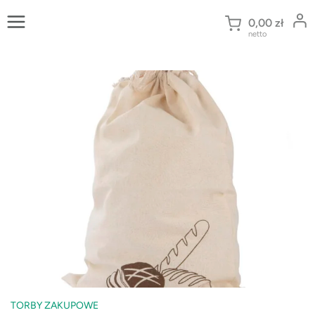
Przejdź
do
0,00
zł
netto
treści
TORBY ZAKUPOWE