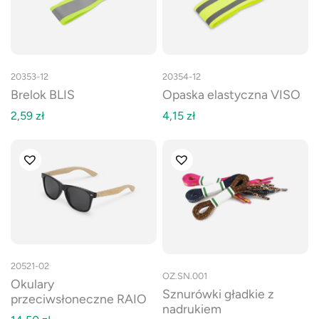
20353-12
20354-12
Brelok BLIS
Opaska elastyczna VISO
2,59
zł
4,15
zł
20521-02
OZ.SN.001
Okulary
Sznurówki gładkie z
przeciwsłoneczne RAIO
nadrukiem