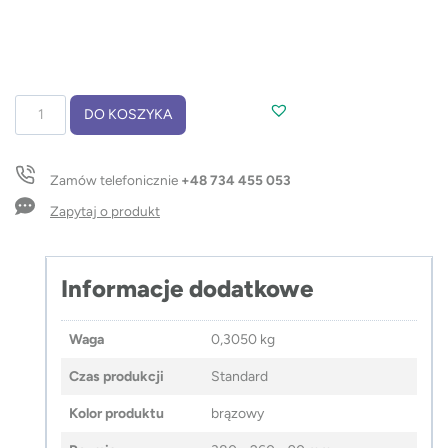
ilość
DO KOSZYKA
Zestaw
do
pakowania
Zamów telefonicznie
+48 734 455 053
VERI
–
Zapytaj o produkt
"L"
Informacje dodatkowe
Waga
0,3050 kg
Czas produkcji
Standard
Kolor produktu
brązowy