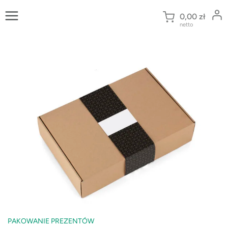
Przejdź
do
0,00
zł
netto
treści
PAKOWANIE PREZENTÓW