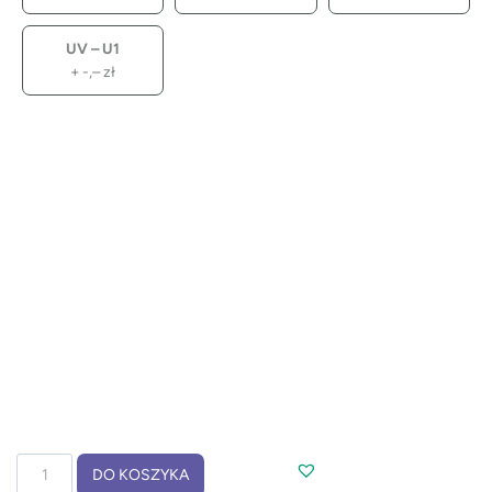
UV – U1
+
-,–
zł
ilość
DO KOSZYKA
Zestaw