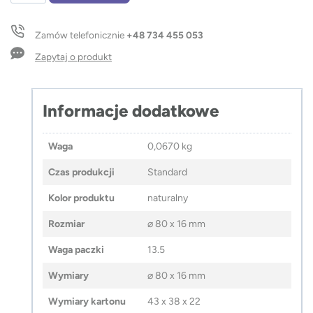
kabli
do
Zamów telefonicznie
+48 734 455 053
ładowania
MIJATO
Zapytaj o produkt
Informacje dodatkowe
Waga
0,0670 kg
Czas produkcji
Standard
Kolor produktu
naturalny
Rozmiar
⌀ 80 x 16 mm
Waga paczki
13.5
Wymiary
⌀ 80 x 16 mm
Wymiary kartonu
43 x 38 x 22