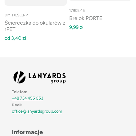
17902-15
DM.TX.SC.RP
Brelok PORTE
Ściereczka do okularów z
9,99
zł
rPET
od
3,40
zł
Telefon:
+48 734 455 053
E-mail:
office@lanyardsgroup.com
Informacje