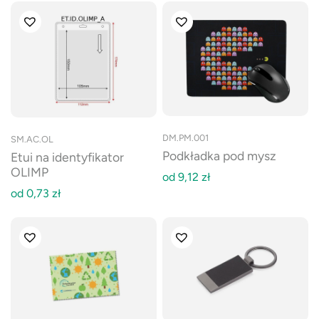
DM.PM.001
SM.AC.OL
Podkładka pod mysz
Etui na identyfikator
OLIMP
od
9,12
zł
od
0,73
zł