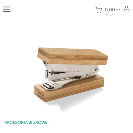
Przejdź
do
0,00
zł
netto
treści
AKCESORIA BIUROWE