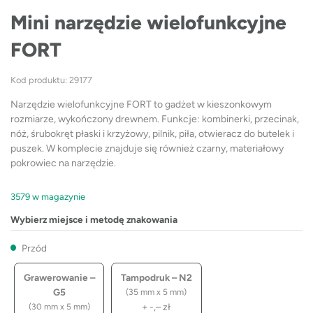
Mini narzędzie wielofunkcyjne
FORT
Kod produktu: 29177
Narzędzie wielofunkcyjne FORT to gadżet w kieszonkowym
rozmiarze, wykończony drewnem. Funkcje: kombinerki, przecinak,
nóż, śrubokręt płaski i krzyżowy, pilnik, piła, otwieracz do butelek i
puszek. W komplecie znajduje się również czarny, materiałowy
pokrowiec na narzędzie.
3579 w magazynie
Wybierz miejsce i metodę znakowania
Przód
Grawerowanie –
Tampodruk – N2
G5
(35 mm x 5 mm)
+
-,–
zł
(30 mm x 5 mm)