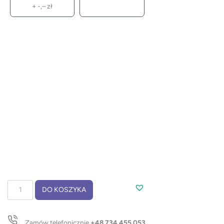
+
-,–
zł
ilość
DO KOSZYKA
Mini
narzędzie
wielofunkcyjne
Zamów telefonicznie
+48 734 455 053