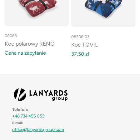
08068
08506-03
Koc polarowy RENO
Koc TOVIL
Cena na zapytanie
37,50
zł
Telefon:
+48 734 455 053
E-mail:
office@lanyardsgroup.com