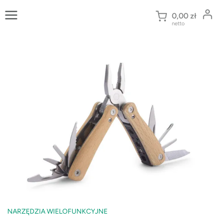
Przejdź
do
0,00
zł
netto
treści
NARZĘDZIA WIELOFUNKCYJNE