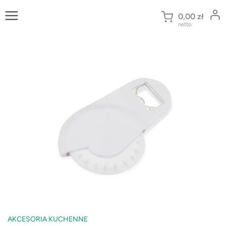
Przejdź
do
0,00
zł
netto
treści
AKCESORIA KUCHENNE